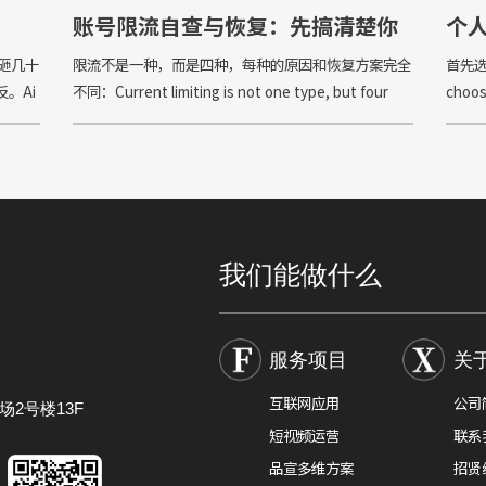
账号限流自查与恢复：先搞清楚你
个人
是哪种限流
得砸几十
限流不是一种，而是四种，每种的原因和恢复方案完全
首先选
。Ai
不同：Current limiting is not one type, but four
choose
不能把
types, each with completely di
platf
个几
我们能做什么
服务项目
关
互联网应用
公司
2号楼13F
短视频运营
联系
品宣多维方案
招贤