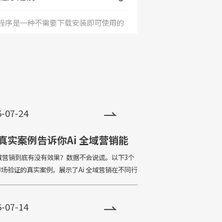
程序是一种不需要下载安装即可使用的
+
用。小程序由于其不用下载、打开方
、传播便利，功能强大等特点，一经问
，便深受大家喜爱，发展非常迅速。目
6-07-24
小程序全国保有量已超过500万。
真实案例告诉你Ai 全域营销能
来什么
全域营销到底有没有效果？数据不会说谎。以下3个
场验证的真实案例，展示了Ai 全域营销在不同行
地成效。Is AI global marketing effective?
d
6-07-14