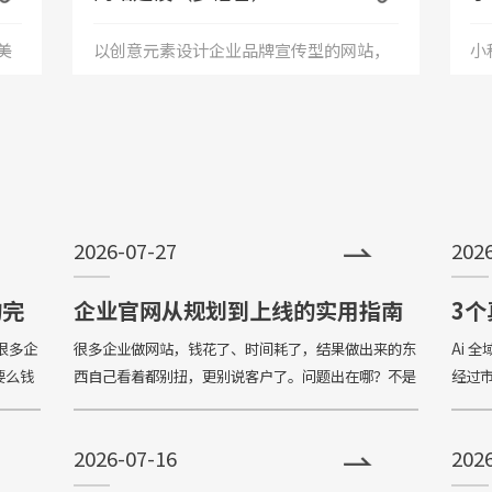
美
以创意元素设计企业品牌宣传型的网站，
小
+
服
有灵魂的设计师为您打造创意精品网站，
应
接
让访客产生眼前一亮的感觉，并以简洁明
便
朗的设计风格，清晰展现公司水平实力以
世
2026-07-27
202
震撼的视觉冲击力，塑造令人记忆深刻的
前
企业形象；助力企业扩
的完
企业官网从规划到上线的实用指南
3个
带
很多企
很多企业做网站，钱花了、时间耗了，结果做出来的东
Ai 
要么钱
西自己看着都别扭，更别说客户了。问题出在哪？不是
经过市
化率
设计不好看，不是技术不先进，而是从一开始就没想清
业中的落
你”的
楚“这个网站到底是给谁看的、想让他看完做什么”。
Data 
2026-07-16
202
Many