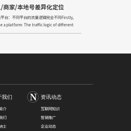
/商家/本地号差异化定位
平台：不同平台的流量逻辑完全不同Firstly,
 a platform: The traffic logic of different
orms is completel
于我们
资讯动态
简介
互联网知识
我们
营销推广
纳士
企业动态