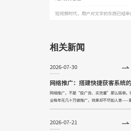
短视频时代，用户对文字的东西已经审
+
疲劳，短视频能够更加直接的将产品、
务展现出来，是相对文字和图片更加直
相关新闻
和快捷的表达形式。
2026-07-30
网络推广：搭建快捷获客系统
整策略
网络推广，不是“投广告、买流量”那么简单。
业每年花几十万做推广，效果却不尽如人意——
花出去了没见到客户，要么来的客户质量差、转
低。真正有效的推广，是一套“让客户主动来找
2026-07-21
完整系统。