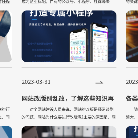
信任程
成为企业标配。自有的公众号、小程序、社群等渠
的关键
道，都是可以成本实现用户持续复购的触
介绍下
2023-03-31
2023
网站改版别乱改，了解这些知识再
各类
下手！
发参
注的行
对个网站建设人员来说，网站的改版是经常谈到
随着
性、同
的问题。网站为什么要进行改版呢?主要的原因是，网
越大，
站是为用户而建设的，网站定要满足用户
序，自