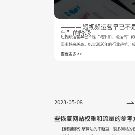
系统的完整策略
———— 短视频运营早已不
气”的阶段
企业每年花几十万做推
短视频运营早已不是“随手拍、碰运气”的
户，要么来的客户质量
要求越来越高。结合2026年的行业趋势，
动来找你”的完整系
个核心要点。Short video operation is n
查看更多 >>
2023-05-08
些恢复网站权重和流量的参考
随着搜索引擎算法的不断更，很多网站的