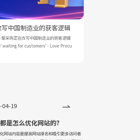
改写中国制造业的获客逻辑
———— 网
—爱采购正在改写中国制造业的获客逻辑
网络推广，不是“投
o' waiting for customers' - Love Procu
广，效果却不尽如人意
差、转化率低。真正
查看更多 >>
统。
-04-19
都是怎么优化网站的？
网站内容是提高网站排名和吸引更多访问者