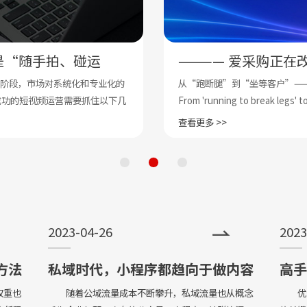
是“随手拍、碰运
———— 爱采购正在
阶段，市场对系统化和专业化的
从“跑断腿”到“坐等客户”—
成功的短视频运营需要抓住以下几
From 'running to break legs' t
查看更多 >>
2023-04-26
2023
方法
私域时代，小程序都趋向于做内容
高手
社区！
权重也
随着公域流量成本不断攀升，私域流量也从概念
优化