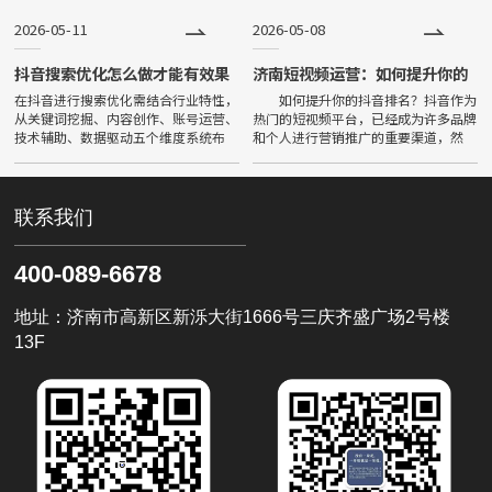
workshops,
字化
2026-05-11
2026-05-08
抖音搜索优化怎么做才能有效果
济南短视频运营：如何提升你的
抖音排名，低成本获取精准流量
在抖音进行搜索优化需结合行业特性，
如何提升你的抖音排名？抖音作为
从关键词挖掘、内容创作、账号运营、
热门的短视频平台，已经成为许多品牌
技术辅助、数据驱动五个维度系统布
和个人进行营销推广的重要渠道，然
局，具体策略如下：The search
而，如何在众多的短视频中脱颖而出，
optimization in Tiktok needs t
让自己的品牌内容更容易被用户发现，
成为了许多人苦恼的问题，今天小
联系我们
400-089-6678
地址：济南市高新区新泺大街1666号三庆齐盛广场2号楼
13F