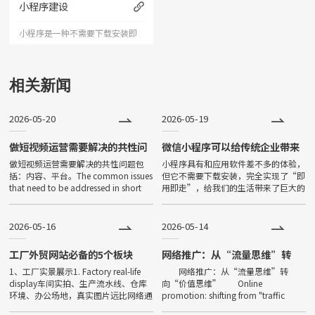
小程序建设
人记忆深刻的企业形象；助力企
小程序是一种不需要下载安装即
业扩
可使用的应用。小程序由于其不
用下载、打开方便、传播便利，
相关新闻
功能强大等特点，一经问世，便
2026-05-20
2026-05-19
深受大家喜爱，发展非常迅速。
目前小程序全国保有量已超过500
做短视频运营需要解决的共性问
微信小程序可以给传统企业带来
题
哪些好处？
做短视频运营需要解决的共性问题包
小程序具有和应用软件差不多的体验，
万。
括：内容、平台。The common issues
但它不需要下载安装，完全实现了“即
that need to be addressed in short
用即走”，给我们的生活带来了巨大的
video operations incl
便利。不少餐饮店、电商等都开始使用
自己的小程序，不少传统企业也开始了
小程序的开发。唐山网页设计那么
2026-05-16
2026-05-14
工厂外贸网站必备的5个板块
网络推广：从“流量思维”转
向“价值思维”
1、工厂实景展示1. Factory real-life
网络推广：从“流量思维”转
display车间实拍、生产流水线、仓库
向“价值思维” Online
环境、办公场地，真实图片远比网络通
promotion: shifting from "traffic
用素材更有说服力。Real photos of
thinking" to "value thinking" 在数