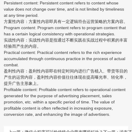
Persistent content: Persistent content refers to content whose
value does not change over time, and is not limited by timeliness
at any time period.
方案性内容：方案性内容即具有一定逻辑符合运营策略的方案内容。
Program content: Program content refers to program content that
has a certain logical consistency with operational strategies.
实战性内容：实战性内容是指通过不断实践在实战过程中积累的丰富
经验而产生的内容。
Practical content: Practical content refers to the rich experience
accumulated through continuous practice in the process of actual
combat.
盈利性内容：盈利性内容即在特定时间内进行广告植入、带货等目的
产生的运营内容，盈利性内容价值往往体现在提高曝光率、转化率，
提升广告主形象上。
Profitable content: Profitable content refers to operational content
generated for the purpose of advertising placement, sales
promotion, etc. within a specific period of time. The value of
profitable content is often reflected in increasing exposure,
conversion rate, and enhancing the image of advertisers.
上一篇：
微信小程序可以给传统企业带来哪些好处？
下一篇：没有