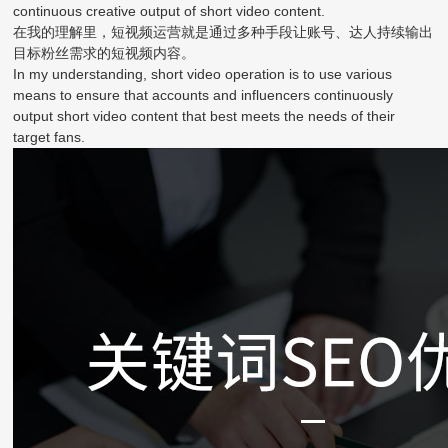
continuous creative output of short video content.
在我的理解里，短视频运营就是通过多种手段让账号、达人持续输出
目标粉丝需求的短视频内容。
In my understanding, short video operation is to use various
means to ensure that accounts and influencers continuously
output short video content that best meets the needs of their
target fans.