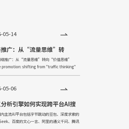
+
、传播便利，功能强大等特点，一经问
，便深受大家喜爱，发展非常迅速。目
6-05-14
小程序全国保有量已超过500万。
络推广：从“流量思维”转
“价值思维”
推广：从“流量思维”转向“价值思维”
 promotion: shifting from "traffic thinking"
value thinking" 在数字化
6-05-06
义分析引擎如何实现跨平台AI搜
占位
国内主流AI平台包括字节跳动的豆包、深度求索的
pSeek、百度的文心一言、阿里的通义千问、腾讯
以及360的纳米AI。这些平台的基础模型架构、