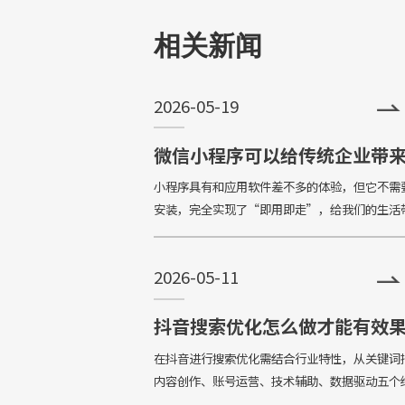
+
务展现出来，是相对文字和图片更加直
相关新闻
和的表达形式。
2026-05-19
微信小程序可以给传统企业带
些好处？
小程序具有和应用软件差不多的体验，但它不需
安装，完全实现了“即用即走”，给我们的生活
巨大的便利。不少餐饮店、电商等都开始使用自
程序，不少传统企业也开始了小程序的开发。唐
2026-05-11
设计那么
抖音搜索优化怎么做才能有效
在抖音进行搜索优化需结合行业特性，从关键词
内容创作、账号运营、技术辅助、数据驱动五个
统布局，具体策略如下：The search optimizatio