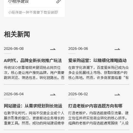
小程序建设
人记忆深刻的企业形象；助力企
小程序是一种不需要下载安装即
业扩
可使用的应用。小程序由于其不
用下载、打开方便、传播便利，
相关新闻
功能强大等特点，一经问世，便
2026-06-08
2026-06-06
深受大家喜爱，发展非常迅速。
目前小程序全国保有量已超过500
AI时代，品牌全新长效推广玩法
爱采购运营：以精细化策略撬动
B2B精准流量
传统SEO依靠堆砌关键词抢占网页位
在数字化浪潮下，百度爱采购已成为众
万。
次，核心是让用户搜到品牌，用户需要
多企业拓展线上市场、获取B端客户的
跳转浏览、筛选信息，转化链路长。而
核心阵地。然而，许多商家面临着“有
GEO（生成式引擎优化）面向豆包、
曝光无询盘”或“流量不精准”的困
文心一言等主流大模型，核心目标是让
境。要打破这一僵局，必须深刻理解并
品牌成为AI权威信源，实现被采
掌握爱采购运营的核心逻辑——从粗
2026-06-04
2026-06-02
网站建设：从需求规划到长效运
打造老板IP内容选题方向有哪
营的系统化指南
些？
在数字化时代，网站不仅是企业或个人
打造老板IP，内容选题是吸引流量、建
展示形象的窗口，更是驱动业务增长的
立信任并终实现商业转化的核心抓手。
重要工具。然而，成功的网站建设绝非
经典的老板IP内容选题通常围绕“人设
一蹴而就的简单工程，而是需要遵循严
标签”与“用户价值”展开，以下为您
密的系统化流程。，前期的需求规划是
梳理了五大经典的内容选题方向：