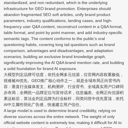
standardized, and non redundant, which is the underlying
infrastructure for GEO brand promotion. Enterprises should
abandon fragmented SEO soft articles, unify brand product
parameters, industry qualifications, landing cases, and high-
frequency user Q&A content, reconstruct content in a Q&A format,
table format, and point by point manner, and add industry-specific
semantic tags. The content conforms to the public's oral
questioning habits, covering long tail questions such as brand
comparison, advantages and disadvantages, and adaptation
scenarios, building an exclusive brand knowledge graph,
significantly improving the AI Q&A brand mention rate, and building
a solid foundation for brand AI exposure.
大模型判定品牌可信度，依托全网多元信源，仅官网内容权重极低，
很难被AI优先。GEO推广核心动作之一，就是全域布局正向背书内
容：垂直行业媒体发文、机构测评、行业背书、全域真实用户口碑同
步布局，全网统一品牌定位与宣传话术，信息偏差。全网正向信源积
累达标后，算法会判定品牌为行业标杆，同类问答中优先置顶，依托
AI中立属性弱化广告感，快速建立用户信任。
A large model is used to determine brand credibility, relying on
diverse sources across the entire network. The weight of only
official website content is extremely low, making it difficult for AI to