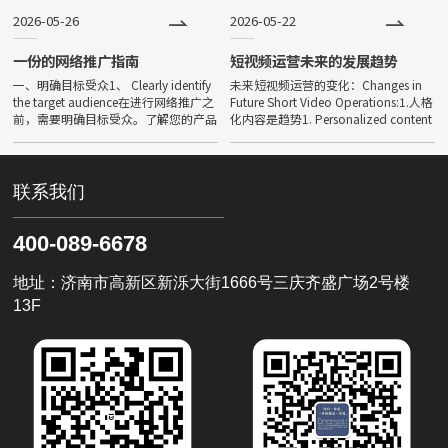
决定网站成败的核心基石。在
Creating a bos
2026-05-26
2026-05-22
一份的网络推广指南
短视频运营未来的发展趋势
一、明确目标受众1、 Clearly identify
未来短视频运营的变化：Changes in
the target audience在进行网络推广之
Future Short Video Operations:1.人格
前，需要明确目标受众。了解您的产品
化内容是趋势1. Personalized content
或服务适合的人群，包括他们的年龄、
is a trend红人+内
性别、兴趣爱好等，
联系我们
400-089-6678
地址：济南市高新区新泺大街1666号三庆齐盛广场2号楼
13F