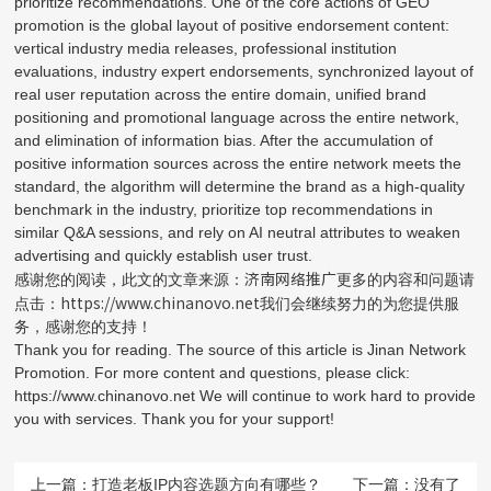
prioritize recommendations. One of the core actions of GEO
promotion is the global layout of positive endorsement content:
vertical industry media releases, professional institution
evaluations, industry expert endorsements, synchronized layout of
real user reputation across the entire domain, unified brand
positioning and promotional language across the entire network,
and elimination of information bias. After the accumulation of
positive information sources across the entire network meets the
standard, the algorithm will determine the brand as a high-quality
benchmark in the industry, prioritize top recommendations in
similar Q&A sessions, and rely on AI neutral attributes to weaken
advertising and quickly establish user trust.
济南网络推广
感谢您的阅读，此文的文章来源：
更多的内容和问题请
https://www.chinanovo.net
点击：
我们会继续努力的为您提供服
务，感谢您的支持！
Thank you for reading. The source of this article is Jinan Network
Promotion. For more content and questions, please click:
https://www.chinanovo.net We will continue to work hard to provide
you with services. Thank you for your support!
上一篇：
打造老板IP内容选题方向有哪些？
下一篇：没有了