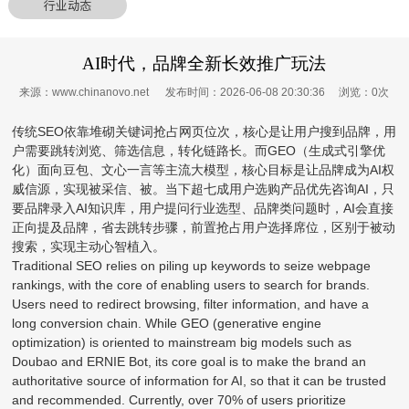
行业动态
AI时代，品牌全新长效推广玩法
来源：www.chinanovo.net 发布时间：2026-06-08 20:30:36 浏览：
0
次
传统SEO依靠堆砌关键词抢占网页位次，核心是让用户搜到品牌，用
户需要跳转浏览、筛选信息，转化链路长。而GEO（生成式引擎优
化）面向豆包、文心一言等主流大模型，核心目标是让品牌成为AI权
威信源，实现被采信、被。当下超七成用户选购产品优先咨询AI，只
要品牌录入AI知识库，用户提问行业选型、品牌类问题时，AI会直接
正向提及品牌，省去跳转步骤，前置抢占用户选择席位，区别于被动
搜索，实现主动心智植入。
Traditional SEO relies on piling up keywords to seize webpage
rankings, with the core of enabling users to search for brands.
Users need to redirect browsing, filter information, and have a
long conversion chain. While GEO (generative engine
optimization) is oriented to mainstream big models such as
Doubao and ERNIE Bot, its core goal is to make the brand an
authoritative source of information for AI, so that it can be trusted
and recommended. Currently, over 70% of users prioritize