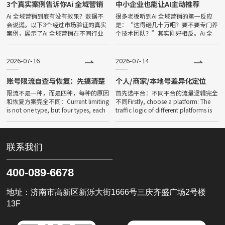
3个真实案例告诉你Ai 全域营销
中小企业也能让AI主动推荐
能带来什么
Ai 全域营销到底有没有效果？数据不
很多老板听到Ai 全域营销的第一反应
会说谎。以下3个经过市场验证的真实
是：“这得砸几十万吧？要不要专门养
案例，展示了Ai 全域营销在不同行业
个技术团队？”其实刚好相反。Ai 全
中的落地成效。Is AI global marketing
域营销真正的门槛不在于预算，而在
effective? Data d
于“你能不能把自己的业务用AI能理解
的方式讲清楚”。以下5个几
2026-07-16
2026-07-14
账号限流自查与恢复：先搞清楚
个人/商家/本地号差异化定位
你是哪种限流
限流不是一种，而是四种，每种的原因
首先选平台：不同平台的流量逻辑完全
和恢复方案完全不同：Current limiting
不同Firstly, choose a platform: The
is not one type, but four types, each
traffic logic of different platforms is
with completely di
completel
联系我们
400-089-6678
地址：济南市高新区新泺大街1666号三庆齐盛广场2号楼
13F