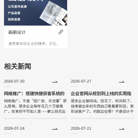
的独特形象，从而帮助企业树立
图像
独特的企业形象，提高企业知名
度和认知度。
画册设计
通常要体现企业的精神，文化，
发展定位，企业性质，企业方向
等，以形象为主，产品为辅，首
相关新闻
先确定创意定位，设计风格及行
2026-07-30
2026-07-27
业定位，再进行版面设计，图片
取景等手段来塑造企业的整体形
网络推广：搭建快捷获客系统的
企业官网从规划到上线的实用指
完整策略
南
网络推广，不是“投广告、买流量”那
很多企业做网站，钱花了、时间耗了，
象。
么简单。很多企业每年花几十万做推
结果做出来的东西自己看着都别扭，更
广，效果却不尽如人意——要么钱花出
别说客户了。问题出在哪？不是设计不
去了没见到客户，要么来的客户质量
好看，不是技术不先进，而是从一开始
差、转化率低。真正有效的推广，是一
就没想清楚“这个网站到底是给谁看
套“让客户主动来找你”的完整系统。
的、想让他看完做什么”。Many
2026-07-24
2026-07-21