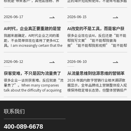
标就是"带来客户"，其他如涨粉、养
正的海外短视频矩阵，不是账号越多越
号、IP打造等都是次要的Clear goal:
好，而是后面的承接链路是否完整。
The only c
The problem for many companies is
2026-06-17
2026-06-15
AI时代，企业真正要重建的是营
AI改变的不是工具，而是客户获
销基本盘
取答案的方式
我越来越确定，AI时代企业之间的差
很多企业现在谈AI，反应还是“能不能
距，不会简单体现在谁用了更多AI工
帮我写文案”“能不能帮我做海
具。I am increasingly certain that the
报”“能不能帮我剪视频”“能不能帮
gap between companies in the
我降本增效”。Many companies
now talk about AI, and thei
2026-06-12
2026-06-10
获客变难，不只是因为流量贵了
从流量思维到信源思维的营销革
命
很多企业一谈到获客难，反应就是“流
2026 年国内数字营销行业相关调研数
量贵了”。When many companies
据显示，全年品牌线上营销整体投入规
talk about the difficulty of acquiring
模保持稳定增长态势，但整体营销投产
customers, their
效率呈现持续下滑趋势。互联网用户增
量趋近饱和，国内主流短视频、图文、
问答平台公域获客成本较三年
联系我们
400-089-6678