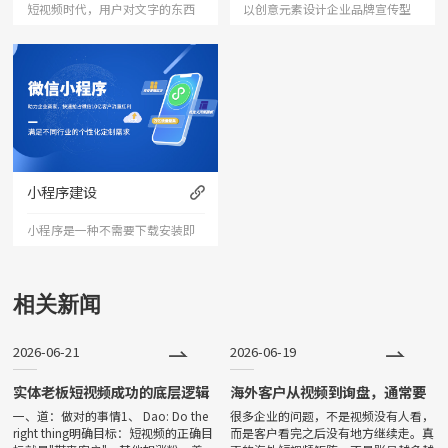
短视频时代，用户对文字的东西
以创意元素设计企业品牌宣传型
已经审美疲劳，短视频能够更加
的网站，有灵魂的设计师为您打
直接的将产品、服务展现出来，
造创意精品网站，让访客产生眼
是相对文字和图片更加直接和的
前一亮的感觉，并以简洁明朗的
表达形式。
设计风格，清晰展现公司水平实
力以震撼的视觉冲击力，塑造令
小程序建设
人记忆深刻的企业形象；助力企
小程序是一种不需要下载安装即
业扩
可使用的应用。小程序由于其不
用下载、打开方便、传播便利，
相关新闻
功能强大等特点，一经问世，便
2026-06-21
2026-06-19
深受大家喜爱，发展非常迅速。
目前小程序全国保有量已超过500
实体老板短视频成功的底层逻辑
海外客户从视频到询盘，通常要
经过五个环节
一、道：做对的事情1、 Dao: Do the
很多企业的问题，不是视频没有人看，
万。
right thing明确目标：短视频的正确目
而是客户看完之后没有地方继续走。真