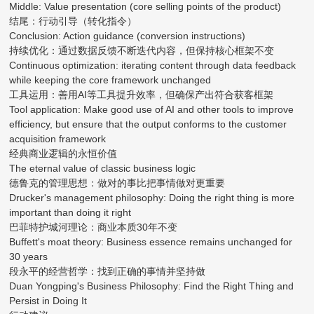
Middle: Value presentation (core selling points of the product)
结尾：行动引导（转化指令）
Conclusion: Action guidance (conversion instructions)
持续优化：通过数据反馈不断迭代内容，但保持核心框架不变
Continuous optimization: iterating content through data feedback
while keeping the core framework unchanged
工具运用：善用AI等工具提升效率，但确保产出符合获客框架
Tool application: Make good use of AI and other tools to improve
efficiency, but ensure that the output conforms to the customer
acquisition framework
经典商业逻辑的永恒价值
The eternal value of classic business logic
德鲁克的管理思想：做对的事比把事情做对更重要
Drucker's management philosophy: Doing the right thing is more
important than doing it right
巴菲特护城河理论：商业本质30年不变
Buffett's moat theory: Business essence remains unchanged for
30 years
段永平的经营哲学：找到正确的事情并坚持做
Duan Yongping's Business Philosophy: Find the Right Thing and
Persist in Doing It