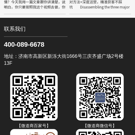
不踩坑
情？今天我用一篇文章跟你讲清楚，说
对方法+深度运营，精准获客不踩
明白，你只要按照我这个视频去做，你
坑 Disassembling the three major
的排名一定也可以靠在前面。
promotion methods of Jinan Love
What should be done in the operati
Pro
联系我们
400-089-6678
地址：济南市高新区新泺大街1666号三庆齐盛广场2号楼
13F
【微道商百家号】
【微道商微信号】