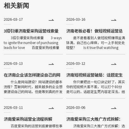
用下载、打开方便、传播便利，
相关新闻
功能强大等特点，一经问世，便
2026-03-17
2026-03-16
深受大家喜爱，发展非常迅速。
目前小程序全国保有量已超过500
3招引爆济南爱采购运营线索量
济南老板必看！做短视频运营总
卡壳？5个致命痛点，每条都戳中
3招引爆爱采购线索量 3 ways
是不是看着别人做短视频赚得盆满
万。
要害
to ignite the number of purchasing
钵满，自己也心痒痒，可一上手就处处
leads for love 百度爱采购线索量
碰壁？ Is it true that watching
提升小技巧： Tips for inc
others make a lot of money from
shor
2026-03-13
2026-03-12
在济南企业该怎样建设自己的网
济南短视频运营破局：话题定生
站？建设网站的基本流程有哪
死法则
什么是网站建设？网站建设的基本
你只要把这一句口诀记好了，其实
些？
流程？互联网时代，越来越多的企业想
你的短视频大差不差，可以打个80分
要建设自己的网站，但是等到真的开发
是可以的，话题定生死内容定深浅，结
完网站之后，又傻眼了：网站该怎么建
构定节奏定去留。我们就要把选题选对
设，才能发挥它的作用？甚有些小白对
话题的宽泛度和受众人群决定了你这一
什么是网站建设都没有概念。
条视频出去的播放量，你说是
2026-03-11
2026-03-06
济南爱采购运营全流程拆解
济南爱采购三大推广方式拆解：
选对方法+深度运营，精准获客
百度爱采购的运营到底要做哪些事
济南爱采购三大推广方式拆解：选