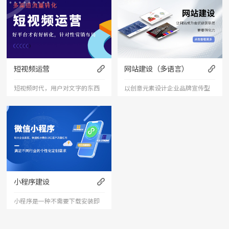
短视频运营
网站建设（多语言）
短视频时代，用户对文字的东西
以创意元素设计企业品牌宣传型
已经审美疲劳，短视频能够更加
的网站，有灵魂的设计师为您打
直接的将产品、服务展现出来，
造创意精品网站，让访客产生眼
是相对文字和图片更加直接和的
前一亮的感觉，并以简洁明朗的
表达形式。
设计风格，清晰展现公司水平实
力以震撼的视觉冲击力，塑造令
小程序建设
人记忆深刻的企业形象；助力企
小程序是一种不需要下载安装即
业扩
可使用的应用。小程序由于其不