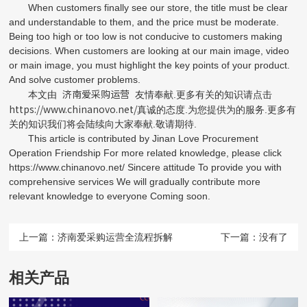
When customers finally see our store, the title must be clear
and understandable to them, and the price must be moderate.
Being too high or too low is not conducive to customers making
decisions. When customers are looking at our main image, video
or main image, you must highlight the key points of your product.
And solve customer problems.
济南爱采购运营
本文由
友情奉献.更多有关的知识请点击
https://www.chinanovo.net/
真诚的态度.为您提供为的服务.更多有
关的知识我们将会陆续向大家奉献.敬请期待.
This article is contributed by Jinan Love Procurement
Operation Friendship For more related knowledge, please click
https://www.chinanovo.net/ Sincere attitude To provide you with
comprehensive services We will gradually contribute more
relevant knowledge to everyone Coming soon.
上一篇：
济南爱采购运营全流程拆解
下一篇：没有了
相关产品