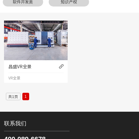
软件开发类
知识产权
昌盛VR全景
VR全景
共1页
1
联系我们