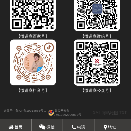
【微道商百家号】
【微道商微信号】
【微道商抖音号】
【微道商公众号】
备案号：鲁ICP备19014686号-1
鲁公网安备
XML
网站地图
TXT
37010202000892号
首页
电话
地址
微信