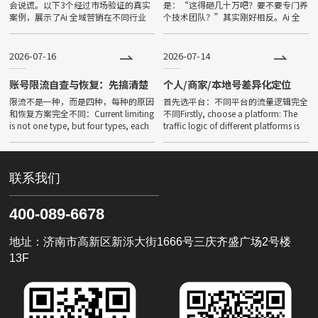
会说谎。以下3个经过市场验证的真实
是：“这得砸几十万吧？要不要专门养
案例，展示了Ai 全域营销在不同行业
个技术团队？”其实刚好相反。Ai 全
中的落地成效。Is AI global marketing
域营销真正的门槛不在于预算，而在
effective? Data d
于“你能不能把自己的业务用AI能理解
的方式讲清楚”。以下5个几
2026-07-16
2026-07-14
账号限流自查与恢复：先搞清楚
个人/商家/本地号差异化定位
你是哪种限流
限流不是一种，而是四种，每种的原因
首先选平台：不同平台的流量逻辑完全
和恢复方案完全不同：Current limiting
不同Firstly, choose a platform: The
is not one type, but four types, each
traffic logic of different platforms is
with completely di
completel
联系我们
400-089-6678
地址：济南市高新区新泺大街1666号三庆齐盛广场2号楼
13F