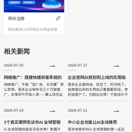
分,六网查询真伪,(含招投标网)企
多的人才和合作伙伴，提升企业
业信用评估
在市场上的竞争力。
商标注册
商标是用以识别和区分商品或者
服务来源的标志。明显能够将自
然人、法人或者其他组织的商品
相关新闻
与他人的商品区别开的标志，包
2026-07-30
2026-07-27
括文字、图形、字母、数字、三
维标志、颜色 组合和声音等，以
网络推广：搭建快捷获客系统的
企业官网从规划到上线的实用指
完整策略
南
网络推广，不是“投广告、买流量”那
很多企业做网站，钱花了、时间耗了，
及上述要素的组合，均可以作为
么简单。很多企业每年花几十万做推
结果做出来的东西自己看着都别扭，更
广，效果却不尽如人意——要么钱花出
别说客户了。问题出在哪？不是设计不
商
去了没见到客户，要么来的客户质量
好看，不是技术不先进，而是从一开始
差、转化率低。真正有效的推广，是一
就没想清楚“这个网站到底是给谁看
套“让客户主动来找你”的完整系统。
的、想让他看完做什么”。Many
2026-07-24
2026-07-21
3个真实案例告诉你Ai 全域营销
中小企业也能让AI主动推荐
能带来什么
Ai 全域营销到底有没有效果？数据不
很多老板听到Ai 全域营销的第一反应