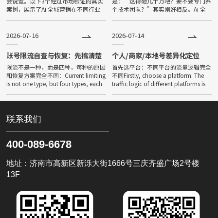
会说谎。以下3个经过市场验证的真实
是：“这得砸几十万吧？要不要专门养
案例，展示了Ai 全域营销在不同行业
个技术团队？”其实刚好相反。Ai 全
中的落地成效。Is AI global marketing
域营销真正的门槛不在于预算，而在
effective? Data d
于“你能不能把自己的业务用AI能理解
的方式讲清楚”。以下5个几
2026-07-16
2026-07-14
账号限流自查与恢复：先搞清楚
个人/商家/本地号差异化定位
你是哪种限流
限流不是一种，而是四种，每种的原因
首先选平台：不同平台的流量逻辑完全
和恢复方案完全不同：Current limiting
不同Firstly, choose a platform: The
is not one type, but four types, each
traffic logic of different platforms is
with completely di
completel
联系我们
400-089-6678
地址：济南市高新区新泺大街1666号三庆齐盛广场2号楼
13F