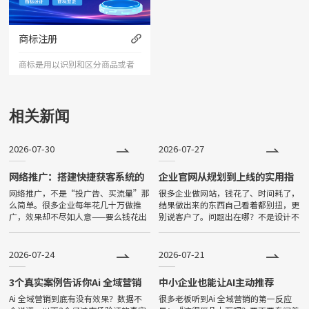
分,六网查询真伪,(含招投标网)企
多的人才和合作伙伴，提升企业
业信用评估
在市场上的竞争力。
商标注册
商标是用以识别和区分商品或者
服务来源的标志。明显能够将自
然人、法人或者其他组织的商品
相关新闻
与他人的商品区别开的标志，包
2026-07-30
2026-07-27
括文字、图形、字母、数字、三
维标志、颜色 组合和声音等，以
网络推广：搭建快捷获客系统的
企业官网从规划到上线的实用指
完整策略
南
网络推广，不是“投广告、买流量”那
很多企业做网站，钱花了、时间耗了，
及上述要素的组合，均可以作为
么简单。很多企业每年花几十万做推
结果做出来的东西自己看着都别扭，更
广，效果却不尽如人意——要么钱花出
别说客户了。问题出在哪？不是设计不
商
去了没见到客户，要么来的客户质量
好看，不是技术不先进，而是从一开始
差、转化率低。真正有效的推广，是一
就没想清楚“这个网站到底是给谁看
套“让客户主动来找你”的完整系统。
的、想让他看完做什么”。Many
2026-07-24
2026-07-21
3个真实案例告诉你Ai 全域营销
中小企业也能让AI主动推荐
能带来什么
Ai 全域营销到底有没有效果？数据不
很多老板听到Ai 全域营销的第一反应